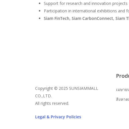
Support for research and innovation projects
Participation in international exhibitions an
Siam FinTech
,
Siam CarbonConnect
,
Siam T
Prod
Copyright © 2025 SUNSIAMMALL
เมษาย
CO.,LTD.
สิงหาค
All rights reserved.
Legal & Privacy Policies